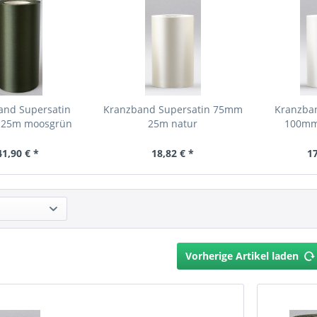
and Supersatin
Kranzband Supersatin 75mm
Kranzba
25m moosgrün
25m natur
100mm
41,90 € *
18,82 € *
17
Vorherige Artikel laden