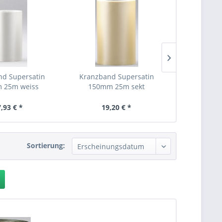
nd Supersatin
Kranzband Supersatin
Kranzband
 25m weiss
150mm 25m sekt
200mm 
,93 € *
19,20 € *
28,
Sortierung: