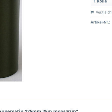
Vergleic
Artikel-Nr.:
 Supersatin 125mm 25m moosgrün"