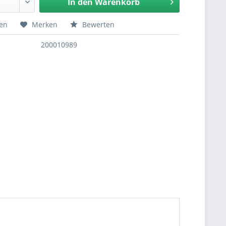
In den
Warenkorb
hen
Merken
Bewerten
200010989