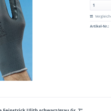
Vergleic
Artikel-Nr.:
einstrick Ulith schwarz/grau Gr. 7"