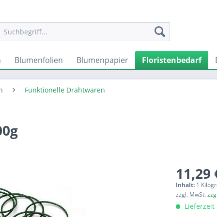
n
Blumenfolien
Blumenpapier
Floristenbedarf
n
Funktionelle Drahtwaren
00g
11,29 
Inhalt:
1 Kilo
zzgl. MwSt.
zzg
Lieferzeit