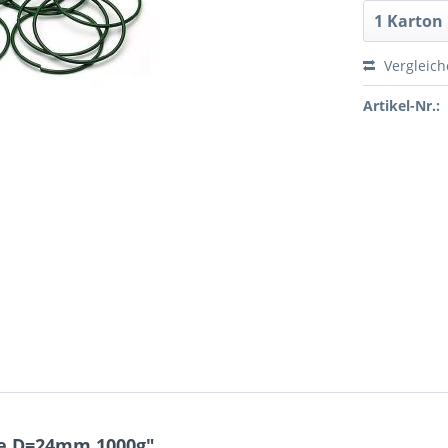
Vergleic
Artikel-Nr.:
ge D=24mm 1000g"