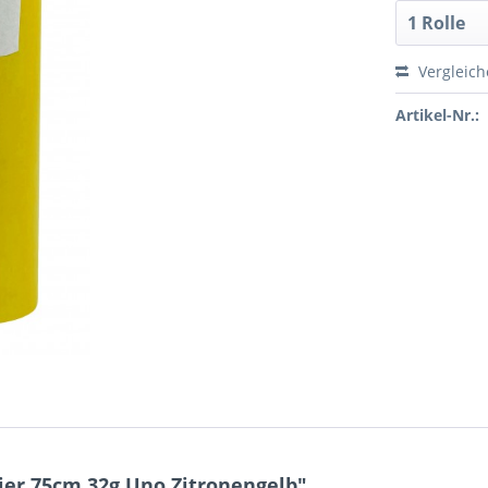
Vergleic
Artikel-Nr.:
er 75cm 32g Uno Zitronengelb"